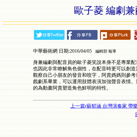
歐子菱 編劇兼
中華藝術網 日期:2016/04/05
編輯部 報導
身兼編劇與配音員的歐子菱笑說本身不是專業配
也因此非常瞭解角色個性，在配音時更可以創造
觀察自己小朋友的發音和咬字，阿貴媽媽則參考
戲劇系畢業，可以運用肢體表演加強聲音表情。
的為動畫阿貴塑造角色鮮明的特性。
上一篇(蘇郁涵 台灣演奏家 帶樂