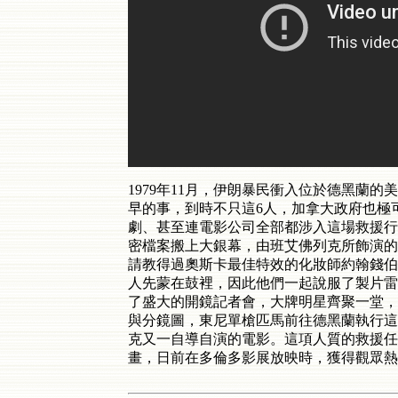
1979年11月，伊朗暴民衝入位於德黑蘭
早的事，到時不只這6­人，加拿大政府也
劇、甚至連電影公司全部都涉入這場救援行
密檔案搬上大銀幕，由班艾佛列克所飾演的
請教得過奧斯卡最佳特效的化妝師約翰錢伯
人先蒙在鼓裡，因此他們一起說服了製片雷
了盛大的開鏡記者會，大牌明­星齊聚一堂
與分鏡圖，東尼單槍匹馬前往德黑蘭執行這
克又一自導自演的電影。這項人質的救援任­
畫，日前在多倫多影展放映時，獲得觀眾熱