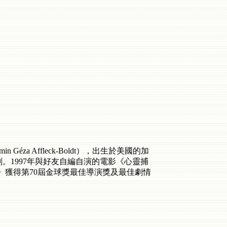
Géza Affleck-Boldt），出生於美國的加
。1997年與好友自編自演的電影《心靈捕
出任務》獲得第70屆金球獎最佳導演獎及最佳劇情