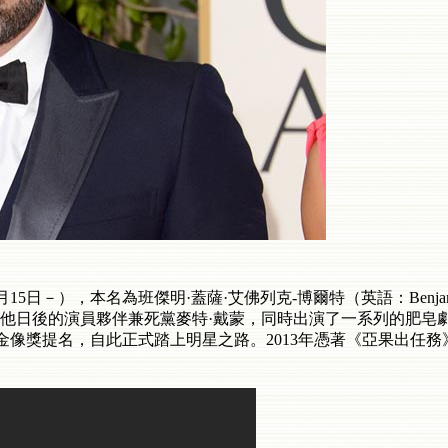
8月15日－），本名為班傑明·蓋薩·艾佛列克-博爾特（英語：Benjamin 
他日後的演員夥伴兼死黨麥特·戴蒙，同時出演了一系列的肥皂劇
得九項奧斯卡金像獎提名，自此正式踏上明星之路。2013年憑著《亞果