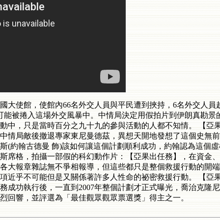
的美國大使館，使館內66名外交人員與平民­遭到挾持，6名外交
極可能被捲入這場外交風暴中。中情局決定用假拍片到伊朗真勘景
動中，只是當­時百分之九十九的參與活動的人都不知情。 【亞
­中情局敵後撤退專家東尼曼德茲，異想天開地發想了這個史無前
斯(約翰古德曼 飾)該如何讓這個計劃順利成功，約翰認為這個虛
斯席格，拍攝一部假的科幻動作片：【亞果出­任務】，在資金
，各大報章雜誌無不爭相報導，但這些都只是整個救援行動的開端
項近乎不可能但是­又關係著許多人性命的祕密救援行動。 【亞
務成功執行後，一直到2007年整個計劃才正式曝光，喬治克隆
烈回響，並評選為「最佳觀眾­觀眾票選獎」得主之一。