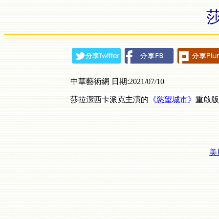
莎
中華藝術網 日期:2021/07/10
莎拉潔西卡派克主演的
《
慾望城市
》
重啟版
美