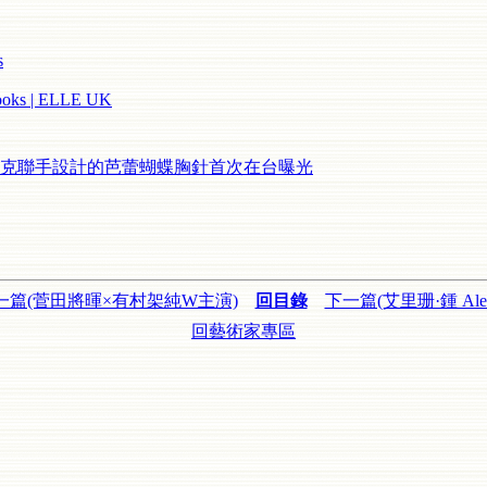
s
Looks | ELLE UK
克聯手設計的芭蕾蝴蝶胸針首次在台曝光
一篇(菅田將暉×有村架純W主演)
回目錄
下一篇(艾里珊·鍾 Alex
回藝術家專區