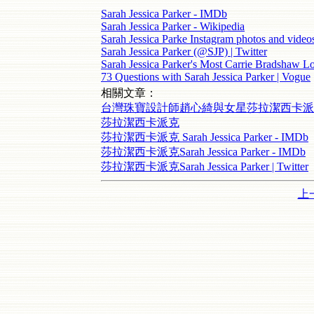
Sarah Jessica Parker - IMDb
Sarah Jessica Parker - Wikipedia
Sarah Jessica Parke Instagram photos and video
Sarah Jessica Parker (@SJP) | Twitter
Sarah Jessica Parker's Most Carrie Bradshaw 
73 Questions with Sarah Jessica Parker | Vogue
相關文章：
台灣珠寶設計師趙心綺與女星莎拉潔西卡派
莎拉潔西卡派克
莎拉潔西卡派克 Sarah Jessica Parker - IMDb
莎拉潔西卡派克Sarah Jessica Parker - IMDb
莎拉潔西卡派克Sarah Jessica Parker | Twitter
上