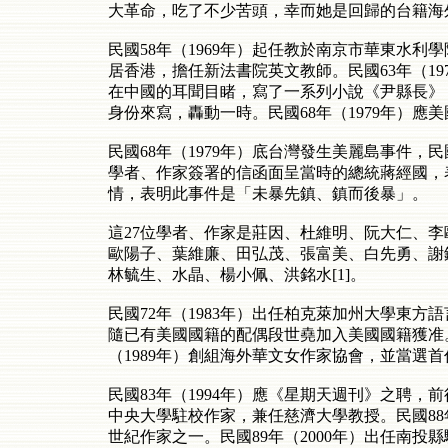
大革命，吃了不少苦頭，幸而她是回歸的台籍海
民國58年（1969年）起任教於南京市華東水利
居香港，擔任新法書院英文教師。民國63年（1
在中國的耳聞目睹，寫了一系列小說《尹縣長》，
身份來寫，轟動一時。民國68年（1979年）
民國68年（1979年）底台灣發生美麗島事件，民
學者、作家簽署的信函面呈當時的總統蔣經國，
情，表明此事件是「未暴先鎮、鎮而後暴」。
這27位學者、作家是莊因、杜維明、阮大仁、
歐陽子、葉維廉、田弘茂、張富美、白先勇、謝
林毓生、水晶、楊小佩、洪銘水[1]。
民國72年（1983年）出任柏克萊加州大學東方
隨已有美國國籍的配偶段世堯加入美國國籍獲准。民
（1989年）創組海外華文女作家協會，並當選
民國83年（1994年）應《星期天週刊》之聘，
中央大學駐校作家，兼任慈濟大學教授。民國88
世紀作家之一。民國89年（2000年）出任南投