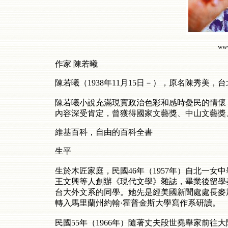
www
作家 陳若曦
陳若曦（1938年11月15日－），原名陳秀美，
陳若曦小說充滿現實政治色彩和感時憂民的情懷
內容深受肯定，曾獲得國家文藝獎、中山文藝獎
維基百科，自由的百科全書
生平
生於木匠家庭，民國46年（1957年）自北一
王文興等人創辦《現代文學》雜誌，畢業後留學
台大外文系的同學。她先是經美國新聞處處長麥加錫（R
轉入馬里蘭州約翰·霍普金斯大學寫作系研讀。
民國55年（1966年）隨著丈夫段世堯舉家前