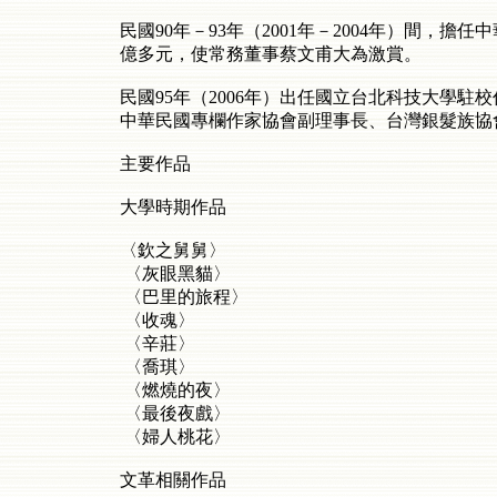
民國90年－93年（2001年－2004年）間
億多元，使常務董事蔡文甫大為激賞。
民國95年（2006年）出任國立台北科技大學駐
中華民國專欄作家協會副理事長、台灣銀髮族協
主要作品
大學時期作品
〈欽之舅舅〉
〈灰眼黑貓〉
〈巴里的旅程〉
〈收魂〉
〈辛莊〉
〈喬琪〉
〈燃燒的夜〉
〈最後夜戲〉
〈婦人桃花〉
文革相關作品