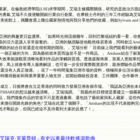
rrera)是個法國企業家。在倫敦經濟學院(LSE)求學期間，艾瑞主修國際關係，研究
的勇氣 艾瑞不久後便離開銀行業自行創業。在摩根士丹利的三年工作經驗為艾
逛美術館上，偶爾會遇上幾位藏家熱情地與我分享他們的收藏，例如Sylvain and D
，對亞洲的興趣更日益濃厚。「如果時光倒流個幾年，回到巴黎或紐約看一看，你
活力是讓人非常振奮的。」亞洲的魅惑驅使他毅然移居香港，同時創立Artsha
網路的結合目前還是在很初期的階段。」艾瑞分析「 目前線上我們能看到的藝
是一個正確的方向，因為藝術就本質而論並不是一件商品。」 Artshare結合了
大效果能讓觀眾清晰地看到作品的筆觸與質感。透過虛擬佈展，策展人更能掌
郵，馬上就會有專人服務解說，也可進一步安排實際觀賞原作，親身體驗作品
樣的嘗試還沒有人真正做過。」花了一年時間蒐集亞洲市場的資料，積極與多位頂尖
位，同時獲得藝術和商業界重要人物支持，並開始聯絡投資者、工作團隊、合作夥
適逢其時成立，日後將會在立足香港的同時致力發展亞洲各個市場。「我認為亞洲在
TSHARE的想法越來越清晰。」艾瑞強調。「我最終的目標便是要建立一個
我們徵集作品的管道不只是透過畫廊、還包括了藝術家與私人藏家，這些作品是只能
術家來擔任開路先鋒的角色? 艾瑞在此賣了個關子。「Artshare的出現不代表能夠
然才剛起步，但我已經迫不及待看到大家的反應了！」
艾瑞克·克萊普頓 - 有史以來最佳軟搖滾歌曲