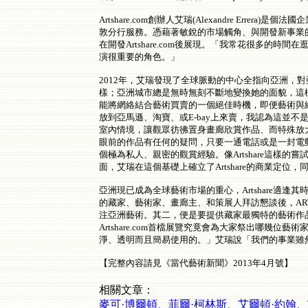
Artshare.com創辦人艾瑞(Alexandre E
敦分行服務。憑藉著敏銳的市場觸角、與開發新事業
在開發Artshare.com後展現。「我常花很多的時間在
演很重要的角色。」
2012年，艾瑞發現了全球脈動的中心全指向亞洲
樣；亞洲城市總是無時無刻不斷地變換她的面貌，這樣的
能將網絡結合藝術買賣的一個絕佳時機，即便藝術與
放到亞馬遜、淘寶、或E-bay上來賣，我認為這並不
室內情境，讓觀眾彷彿置身畫廊欣賞作品、而特殊放
眼前的作品有任何的疑問，只要一通電話或是一封電
個極為私人、親密的觀賞經驗。像Artshare這
面，艾瑞在這個基礎上確立了Artshare的商業定
亞洲現已成為全球藝術市場的重心，Artshare
的藏家、藝術家、畫廊主、和策展人拜訪懇談後，AR
注亞洲藝術。其二，便是要提供藏家最獨特的藝術作品，
Artshare.com首檔展覽究竟會為大家祭出哪幾位藝
淨、透明而且簡易使用的。」艾瑞說「我們的事業雖
【完整內容請見《當代藝術新聞》2013年4月號】
相關文章：
麥可·博爾頓、菲爾·柯林斯、艾爾頓·約翰、