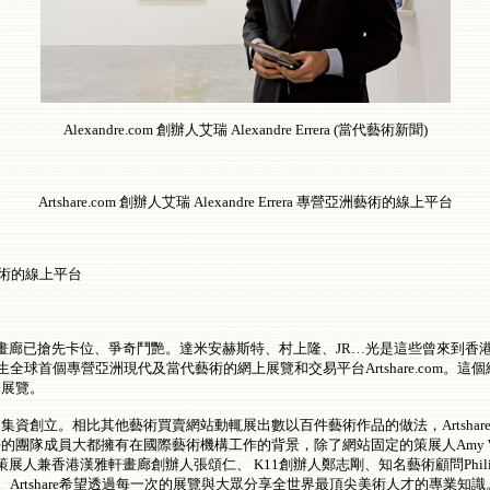
Alexandre.com 創辦人艾瑞 Alexandre Errera (當代藝術新聞)
Artshare.com 創辦人艾瑞 Alexandre Errera 專營亞洲藝術的線上平台
營亞洲藝術的線上平台
畫廊已搶先卡位、爭奇鬥艷。達米安赫斯特、村上隆、JR…光是這些曾來到香
全球首個專營亞洲現代及當代藝術的網上展覽和交易平台Artshare.com。
的展覽。
資者共同集資創立。相比其他藝術買賣網站動輒展出數以百件藝術作品的做法，Arts
e的團隊成員大都擁有在國際藝術機構工作的背景，除了網站固定的策展人Amy Woo
港漢雅軒畫廊創辦人張頌仁、 K11創辦人鄭志剛、知名藝術顧問Philip Dodd、P
lvain Levy。Artshare希望透過每一次的展覽與大眾分享全世界最頂尖美術人才的專業知識