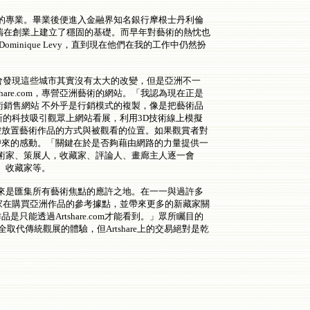
的是政治方面的專業。畢業後便進入金融界知名銀行摩根士丹利倫
瑞在創業上建立了穩固的基礎。而早年對藝術的熱忱也
ominique Levy，直到現在他們在我的工作中仍然扮
會發現這些城市其實沒有太大的改變，但是亞洲不一
re.com，專營亞洲藝術的網站。「我認為現在正是
術銷售網站 不外乎是行銷模式的複製，像是把藝術品
嶄新的科技吸引觀眾上網站看展，利用3D技術線上模擬
控放置藝術作品的方式與被觀看的位置。如果觀賞者對
帶來的感動。「關鍵在於是否夠藉由網路的力量提供一
藝術家、策展人，收藏家、評論人、畫廊主人逐一會
伴、收藏家等。
未來是匯集所有藝術焦點的應許之地。在一一與過許多
藏家在購買亞洲作品的參考據點，並帶來更多的新藏家關
透過Artshare.com才能看到。」眾所矚目的
完全取代傳統觀展的體驗，但Artshare上的交易絕對是乾