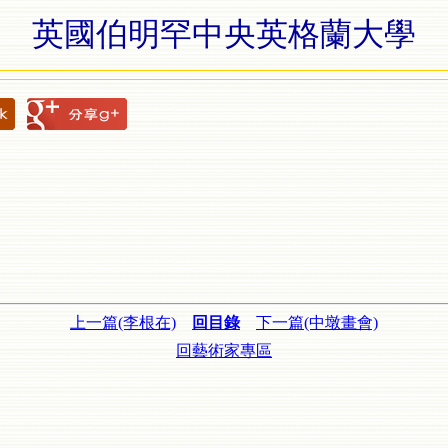
英國伯明罕中央英格蘭大學
上一篇(李根在)
回目錄
下一篇(中墩畫會)
回藝術家專區