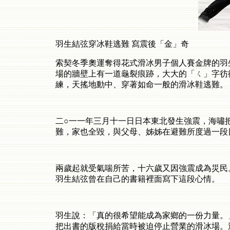
羽生結弦穿冰鞋逃難
寫震後「金」奇
索契冬季奧運奪得花式滑冰男子個人賽金牌的羽
場的牆壁上有一道龜裂痕跡，大大的「ㄑ」字彷
練，天搖地動中、穿著如命一般的滑冰鞋逃難。
二○一一年三月十一日日本東北發生強震，海嘯
難，家也全毀，與父母、姊姊在避難所度過一段
兩歲起就受氣喘所苦，十六歲又因強震成為災民
羽生結弦曾在自己的書籍裡面寫下這段心情。
羽生說：「真的很希望能成為家鄉的一份力量。
把出書的版稅捐給當時被迫停止營業的滑冰場。