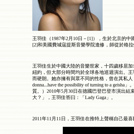
王羽佳（
1987
年
2
月
10
日－
[1]
），生於北京的中
[2]
和美國費城寇提斯音樂學院進修，師從於格拉
王羽佳生於中國大陸的音樂世家，十四歲移居加
紐約，但大部分時間均於全球各地巡迴演出。王
而硬朗。她亦擁有與眾不同的性格，曾在其私人
donna...have the possibility of turning to a geisha
」
質。）
2010
年
5
月
30
日在德國巴登巴登市演出結
大？」，王羽佳答曰：「
Lady Gaga
」。
2011
年
11
月
11
日，王羽佳在推特上聲稱自己最喜