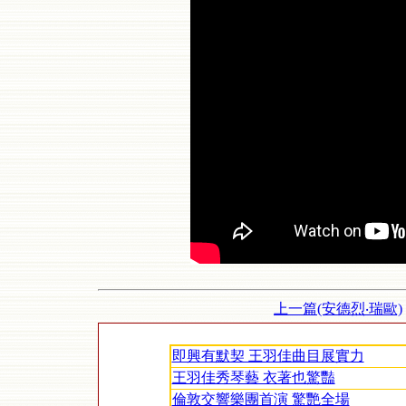
上一篇(安德烈‧瑞歐)
即興有默契 王羽佳曲目展實力
王羽佳秀琴藝 衣著也驚豔
倫敦交響樂團首演 驚艷全場