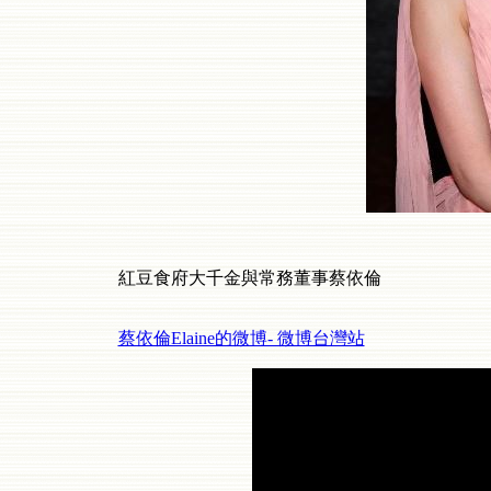
紅豆食府大千金與常務董事蔡依倫
蔡依倫Elaine的微博- 微博台灣站