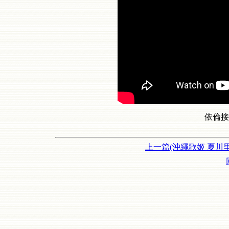
依倫接
上一篇(沖繩歌姬 夏川里