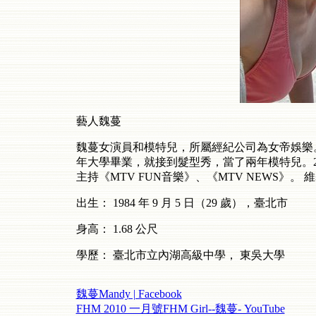
藝人魏蔓
魏蔓女演員和模特兒，所屬經紀公司為女帝娛樂
年大學畢業，就接到髮型秀，當了兩年模特兒。
主持《
MTV FUN
音樂》、《
MTV NEWS
》。
維
出生：
1984
年
9
月
5
日（
29
歲），臺北市
身高：
1.68
公尺
學歷：
臺北市立內湖高級中學，
東吳大學
魏蔓Mandy | Facebook
FHM 2010 一月號FHM Girl--魏蔓- YouTube