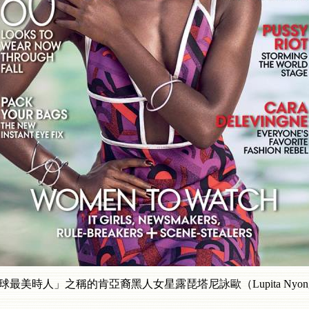
球最美時人」之稱的肯亞裔黑人女星露琵塔尼詠歐（Lupita Nyong