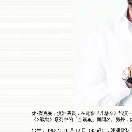
休•傑克曼，澳洲演員，在電影《凡赫辛》飾演
《
X
戰警》系列中的「金鋼狼」而聞名。另外，
出生：
1968
年
10
月
12
日（
45
歲），澳洲雪梨