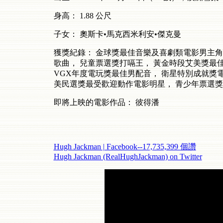
身高：
1.88
公尺
子女：
奧斯卡•馬克西米利安•傑克曼
獲獎紀錄：
金球獎最佳音樂及喜劇類電影男主角
歌曲，
兒童票選獎打嗝王，
黃金時段艾美獎最
VGX
年度電玩獎最佳男配音，
衛星特別成就獎
美民選獎最受歡迎動作電影明星，
青少年票選獎
即將上映的電影作品：
彼得潘
Hugh Jackman | Facebook--17,735,399 個讚
Hugh Jackman (RealHughJackman) on Twitter