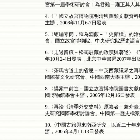
宮第一屆學術研討會：為君難－雍正其人其事及
4.〈「國立故宮博物院明清輿圖類文獻資
主辦，2008年11月6-7日發表
5.〈钜編零簡，匯為淵藪－「史館檔」的滄
會」國立故宮博物院、中央研究院歷史語言研究
6.〈走過留痕－松筠駐藏的政蹟與著述〉
年10月2-4日發表，北京中華書局2007年出
7.〈茶馬古道上的省思－中英西藏議界之再
國際茶文化研究會、中國西南大學主辦，2006
8.〈摸索中前進－國立故宮博物院圖書文
國博物館學會主辦，2005年12月16日發表
9.〈再論《清季外交史料》原纂者－兼介
史研究國際學術討論會」中國第一歷史檔案館主
10.〈中國古籍與東南亞研究－以近二十
辦，2005年4月11-13日發表