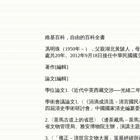
維基百科，自由的百科全書
馮明珠（1950年－），父親湖北黃陂人，
處共20年。2012年9月18日接任中華民國國
著作[編輯]
論文[編輯]
學位論文1.《近代中英西藏交涉──光緒二年至民
學術會議論文1.〈《涓滴成洪流－清宮國民
四屆清史學術研討會」中國國家清史編纂委員
2.〈茶馬古道上的省思〉《邊茶藏馬－茶馬
省文物管理局、雅安博物院主辦，演講主題
3.〈「雍正－清世宗文物大展」策展經緯