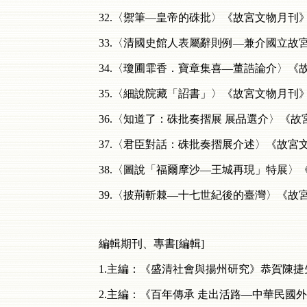
32.〈禦筆—皇帝的硃批〉《故宮文物月刊》 26
33.〈清國史館人表屬辭則例—兼介國立故宮博
34.〈瓊圃霏香．寶章集喜—董誥論介〉《故宮文
35.〈細說院藏「詔書」〉《故宮文物月刊》262
36.〈知道了：硃批奏摺展 展品選介〉《故宮文
37.〈君臣對話：硃批奏摺展介述〉《故宮文物月
38.〈圖說「福爾摩沙—王城再現」特展〉《故宮
39.〈披荊斬棘—十七世紀後的臺灣〉《故宮文物
編輯期刊、專書[編輯]
1.主編：《盛清社會與揚州研究》恭賀陳捷
2.主編：《百年傳承 走出活路—中華民國外