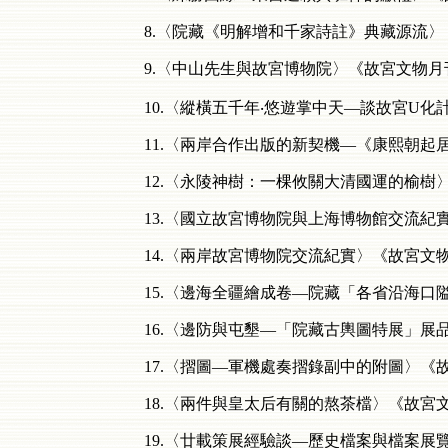
8.〈院藏《明解增和千家詩註》典藏源流〉《故
9.〈中山先生與故宮博物院〉《故宮文物月刊》3
10.〈縱橫五千年‧悠遊掌中天—談故宮U化計畫
11.〈兩岸合作出版的新契機—《康熙朝起居注
12.〈永陵神樹：一棵攸關大清國運的榆樹〉《故
13.〈國立故宮博物院與上海博物館交流紀實〉
14.〈兩岸故宮博物院交流紀實〉《故宮文物月刊
15.〈邊海全疆繪成卷—院藏「各省沿海口隘全
16.〈邊防與屯墾—「院藏古輿圖特展」展品選介
17.〈摺圖—軍機處奏摺錄副中的附圖〉《故宮文
18.〈兩件與皇太后有關的熬茶檔〉《故宮文物月
19.〈廿載策展經驗談—歷史檔案與檔案展覽〉