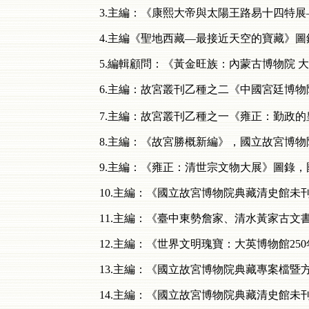
3.主編：《康熙大帝與太陽王路易十四特展
4.主編《聖地西藏—最接近天空的寶藏》圖
5.編輯顧問：《黃金旺族：內蒙古博物院 大
6.主編：故宮叢刊乙種之二《中國宮廷博物
7.主編：故宮叢刊乙種之一《雍正：勤政的皇
8.主編：《故宮勝概新編》，國立故宮博物院
9.主編：《雍正：清世宗文物大展》圖錄，國
10.主編：《國立故宮博物院典藏清史館未
11.主編：《臺中東勢詹家、清水黃家古文書
12.主編：《世界文明瑰寶：大英博物館25
13.主編：《國立故宮博物院典藏專案檔暨
14.主編：《國立故宮博物院典藏清史館未