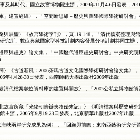
其時代」國立故宮博物院主辦，2009年11月4-6日發表，201
料庫」建置經緯〉，「空間新思維－歷史輿圖學國際學術研討會
桑與展望〉《故宮學術季刊》，頁119-148，「清代檔案整理
所、數位典藏國家型科技計劃內容發展分項計劃共同主辦，2006年
《邊臣與疆吏》論文集，「中國歷代邊臣疆史研討會」中央研究院歷
版
釋〉《古道新風：2006茶馬古道文化國際學術研討會論文集》，
年4月28-30日發表，西南師範大學出版社2006年出版
獻處清代檔案數位資料庫的建置與開放〉，「2005公私立博物館
臺北故宮所藏「光緒朝籌辦夷務始末記」〉《明清檔案與歷史研
辦，2005年9月19-23日發表，北京新華出版社2007年出版
年來海峽兩岸研究成果為例〉，「回顧與前瞻：東南亞藝術研究研