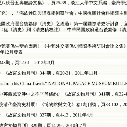
八秩晉五壽慶論文集》，頁25-38，淡江大學中文系編，臺灣學生
究〉，「滿族姓氏與譜牒學術研討會」中國撫順社會科學院主辦，20
華民國政府遷台後纂修《清史》之經過〉第一屆國際清史研討會，
1130，〈從《清史》到《清史稿校註》－中華民國政府遷台後纂修
中梵關係生變的因應〉《中梵外交關係史國際學術研討會論文集》，
年12月發表
期，頁52-61，2012年3月
故宮文物月刊》344期，頁20-31，2011年11月
ographs from his China Travels" NATIONAL PALACE MUSEUM BU
英西藏交涉中之不平等條約〉《故宮文物月刊》341期，頁32-46，
清代臺灣史料展〉《博物館與文化》卷1創刊號，頁83-102，20
故宮文物月刊》337期，頁4-13，2011年4月
文物月刊》329期，頁14-29，2010年7月