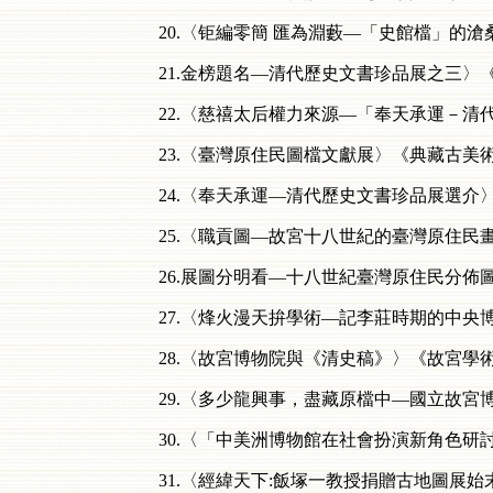
20.〈钜編零簡 匯為淵藪—「史館檔」的滄桑
21.金榜題名—清代歷史文書珍品展之三〉《故
22.〈慈禧太后權力來源—「奉天承運－清代歷
23.〈臺灣原住民圖檔文獻展〉《典藏古美術》第
24.〈奉天承運—清代歷史文書珍品展選介〉《典
25.〈職貢圖—故宮十八世紀的臺灣原住民畫像
26.展圖分明看—十八世紀臺灣原住民分佈圖〉
27.〈烽火漫天拚學術—記李莊時期的中央博物院
28.〈故宮博物院與《清史稿》〉《故宮學術季刊
29.〈多少龍興事，盡藏原檔中—國立故宮博
30.〈「中美洲博物館在社會扮演新角色研討會
31.〈經緯天下:飯塚一教授捐贈古地圖展始末〉