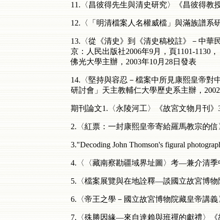
11.〈昌彼得先生與清史研究〉《昌彼得教授
12.〈「明清檔案人名權威檔」與滿族譜系研
13.〈從《清史》到《清史稿校註》－中
京：人民出版社2006年9月，頁1101-
佛光大學主辦，2003年10月28日發表
14.〈堅持與容忍－檔案中所見康熙皇帝對
研討會」天主教輔仁大學歷史系主辦，2002
期刊論文1.〈永陵河工〉《故宮文物月刊》348
2.〈紅票：一封康熙皇帝寄給羅馬教宗的信〉《
3."Decoding John Thomson's figural phot
4.〈〈藏南察勘疆域界址圖〉考—兼介清季中
5.〈檔案展覽與在地詮釋—談國立故宮博物院
6.〈帝王之學－國立故宮博物院藏皇帝講義〉《
7.〈殊勝因緣—來自達賴與班禪的獻禮〉《故宮