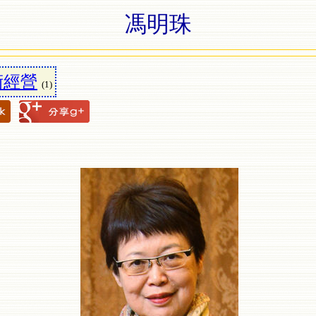
馮明珠
術經營
(1)