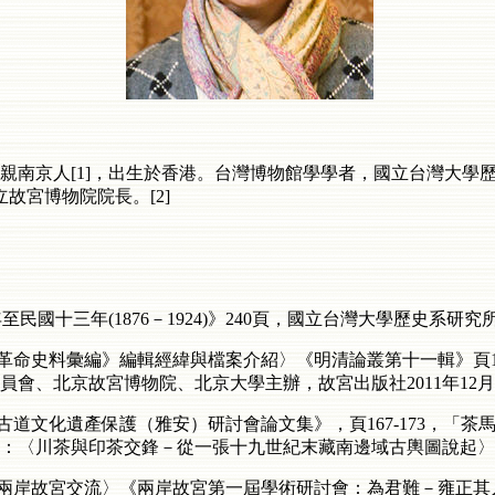
母親南京人[1]，出生於香港。台灣博物館學學者，國立台灣大
立故宮博物院院長。[2]
國十三年(1876－1924)》240頁，國立台灣大學歷史系研究所，
革命史料彙編》編輯經緯與檔案介紹〉《明清論叢第十一輯》頁19
會、北京故宮博物院、北京大學主辦，故宮出版社2011年12
古道文化遺產保護（雅安）研討會論文集》，頁167-173，「
：〈川茶與印茶交鋒－從一張十九世紀末藏南邊域古輿圖說起〉，
與兩岸故宮交流〉《兩岸故宮第一屆學術研討會：為君難－雍正其人