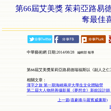
第66屆艾美獎 茱莉亞路易
奪最佳
中華藝術網 日期:2014/08/28
編輯部 報導
第
屆艾美獎
茱莉亞路易德瑞福斯以《副人之仁
66
相關文章：
漢字之旅 第一期海峽兩岸大學生文化體驗營
第二屆大人物慈善攝影展《夢想盒》新銳設計師 安
上一篇(喜劇泰斗羅賓威廉斯)