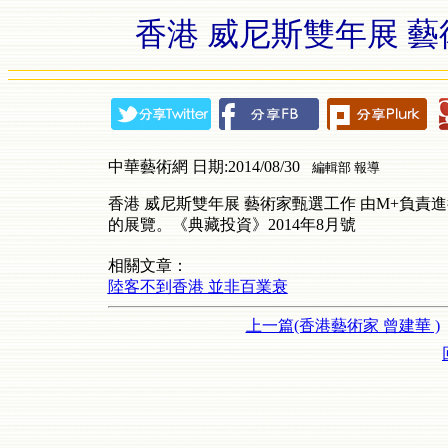
香港 威尼斯雙年展 藝
中華藝術網 日期:2014/08/30
編輯部 報導
香港 威尼斯雙年展 藝術家甄選工作 由M+負
的展覽。
《典藏投資》
2014
年
8
月號
相關文章：
陸客不到香港 並非百業衰
上一篇(香港藝術家 曾建華 )