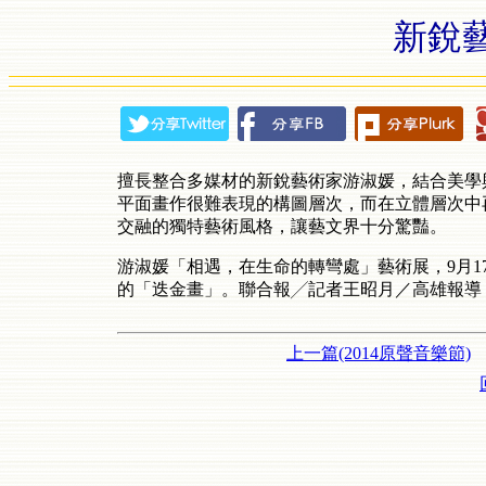
新銳
擅長整合多媒材的新銳藝術家游淑媛，結合美學
平面畫作很難表現的構圖層次，而在立體層次中
交融的獨特藝術風格，讓藝文界十分驚豔。
游淑媛「相遇，在生命的轉彎處」藝術展，9月1
的「迭金畫」。聯合報╱記者王昭月／高雄報導
上一篇(2014原聲音樂節)