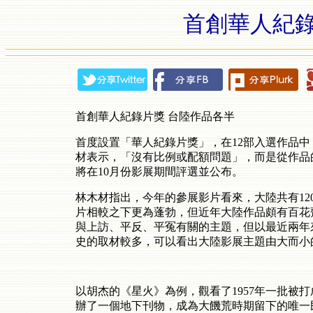
首創華人紀錄
首創華人紀錄片獎 台陸作品各半
首度設置「華人紀錄片獎」，在12部入選作品
材表示，「沒有比例或配額問題」，而是從作品
將在10月份影展期間評選並公布。
林木材指出，今年的參展影片看來，大陸共有12
片相較之下更為蓬勃，但近年大陸作品頗有百花
與上訪、平反、平冤有關的主題，但以最近兩年
史的取材較多，可以看出大陸影展主題由大而小
以胡杰的《星火》為例，觀看了1957年一批被
辦了一個地下刊物，成為大饑荒時期留下的唯一