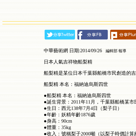
中華藝術網 日期:2014/09/26
編輯部 報導
日本人氣吉祥物船梨精
船梨精是某位日本千葉縣船橋市民創造的吉
船梨精 本名：福納迪烏斯四世
●船梨精 本名：福納迪烏斯四世
●誕生背景：2011年11月，千葉縣船橋
●生日：西元138年7月4日（梨子日）
●年齡：妖精年齡1876歲
●身高：90cm
●體重：35kg
●收入：號稱梨子2000噸（以梨子時價計算