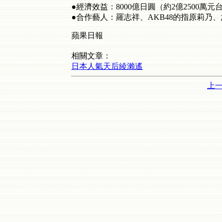
●經濟效益：8000億日圓（約2億2500萬元
●合作藝人：羅志祥、AKB48的指原莉乃、
蘋果日報
相關文章：
日本人氣天后綾瀨遙
上一