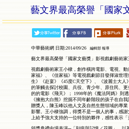
藝文界最高榮譽「國家
中華藝術網 日期:2014/09/26
編輯部 報導
藝文界最高榮譽「國家文藝獎」影視戲劇藝術家
視戲劇藝術家王小棣，創作橫跨電影、電視、動
家福》、《佳家福》等電視戲劇節目發揮淑世理
生》《赴宴》《45度C天空下》、《波麗士大
的筆觸去探討校園、兵役、青少年、原住民、更生
的的電影《飛天》； 1998年的《魔法阿媽》則
《擁抱大白熊》挖掘不同年齡階段的孩子在自我
贈獎人，陳玉峰以他人文及自然生態領域的專業
影響。王小棣強調，得獎不是一個人的事，感謝
上給予強大支持的一位特別的夥伴，感性表示「
頒獎典禮中場表演─「刻痕與記憶／花圓」，以