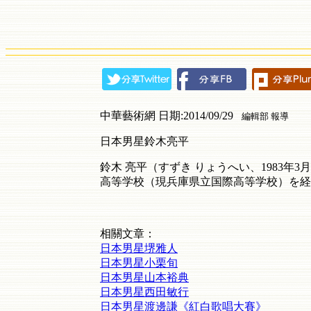
中華藝術網 日期:2014/09/29
編輯部 報導
日本男星鈴木亮平
鈴木
亮平（すずき
りょうへい、
1983
年
3
月
高等学校（現兵庫県立国際高等学校）を経
相關文章：
日本男星堺雅人
日本男星小栗旬
日本男星山本裕典
日本男星西田敏行
日本男星渡邊謙《紅白歌唱大賽》