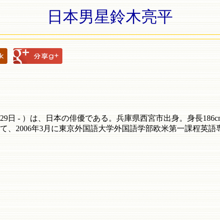
日本男星鈴木亮平
29
日
-
）は、日本の俳優である。兵庫県西宮市出身。身長
186c
て、
2006
年
3
月に東京外国語大学外国語学部欧米第一課程英語