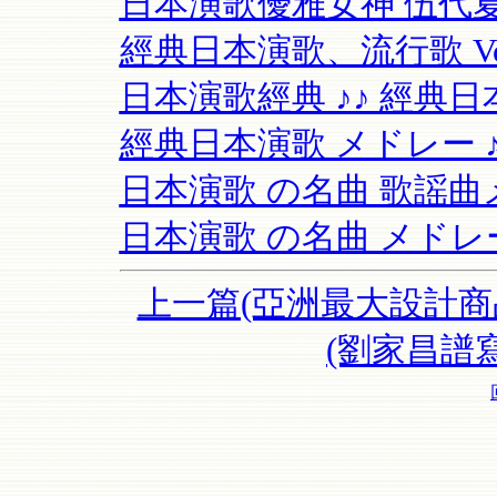
日本演歌優雅女神 伍代夏子
經典日本演歌、流行歌 Vol
日本演歌經典 ♪♪ 經典
經典日本演歌 メドレー ♪♪
日本演歌 の名曲 歌謡曲メド
日本演歌 の名曲 メドレ
上一篇(亞洲最大設計商
(劉家昌譜