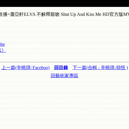
首播=蕭亞軒ELVA 不解釋親吻 Shut Up And Kiss Me HD官方版M
be
真》
上一篇(辛曉琪| Faceboo)
回目錄
下一篇(合輯 - 辛曉琪-領悟 )
回藝術家專區