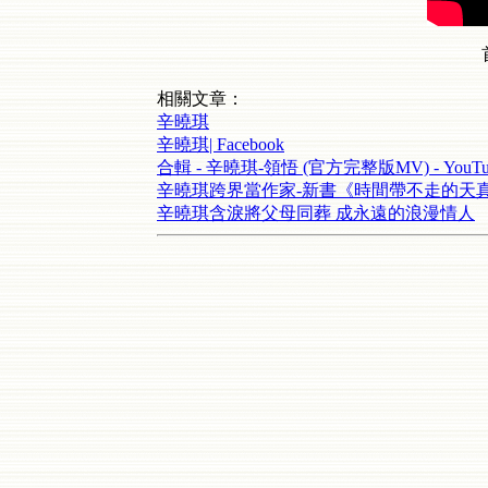
相關文章：
辛曉琪
辛曉琪| Facebook
合輯 - 辛曉琪-領悟 (官方完整版MV) - YouTu
辛曉琪跨界當作家-新書《時間帶不走的天
辛曉琪含淚將父母同葬 成永遠的浪漫情人