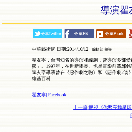
導演瞿友寧
中華藝術網 日期:2014/10/12
編輯部 報導
瞿友寧，台灣知名的導演和編劇，曾導演多部受
熊」。
1997
年，在世新學長、也是電影前輩邱銘
瞿友寧導演曾在《惡作劇之吻》和《惡作劇
2
吻
維基百科
瞿友寧| Facebook
上一篇(民視《你照亮我星球》