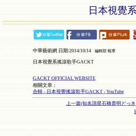
日本視覺系
中華藝術網 日期:2014/10/14
編輯部 報導
日本視覺系搖滾歌手GACKT
GACKT OFFICIAL WEBSITE
相關文章：
合輯 - 日本視覺搖滾歌手GACKT - YouTube
上一篇(知名諧星石橋貴明どっき