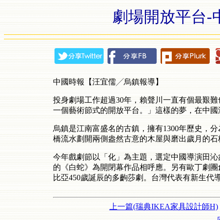
劇場開放平台-
中國時報【汪宜儒╱烏鎮報導】
投身劇場工作超過30年，賴聲川一直有個最艱
一個藝術節式的開放平台。」這樣的夢，在中國
烏鎮是江南富盛名的古鎮，擁有1300年歷史，
橋流水劃開兩側盎然古意的木屋與磨出歲月的石
今年戲劇節以「化」為主題，選定中國導演田沁鑫的《
的《白蛇》為開閉幕作品相呼應。另有歐丁劇團
比亞450歲誕辰的多齣莎劇。台灣代表有新生代
上一篇(瑞典IKEA家具設計師H)