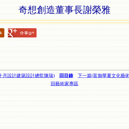
奇想創造董事長謝榮雅
十月設計建築設計總監陳瑞)
回目錄
下一篇(富御華夏文化藝術
回藝術家專區