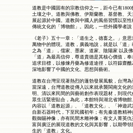
道教是中國固有的宗教信仰之一，距今已有180
土壤之中。道教與佛教、伊斯蘭教、基督教、天
展起源於中國。道教與中國人的風俗習慣以至性
傳統文化的「博物館」。因此，一些外國學者說
《老子》五十一章：「道生之，德畜之。」意思
萬物中的體現。道教，廣義地說，就是以「道」
之為「道」，儒家、墨家、道家、陰陽家 以及
「道」為最高信仰，尊道貴德是其核心價值，奉
追求目標，以修煉丹藥為修道途徑，以符籙齋醮
深地影響了中國的文化、思想與藝術。
道教在台灣呈現著熱烈的蓬勃發展風貌，台灣為
當深遠，台灣道教從傳入以來就承襲閩南文化的
明、清以來民間的與藝術創作表現題材，到現代
眾生活緊密貼合，為此，本館特與湖北省博物館
內容以「道教起源」、「道教文化」、「神遊武
自新石器時代，下至民國初年；有先秦道教精神
觀御賜神像，亦有民間木雕神像；有文人菁英仇
富與廣泛的展現道教的文化與其影響，以期帶領
生的「道教」文化。