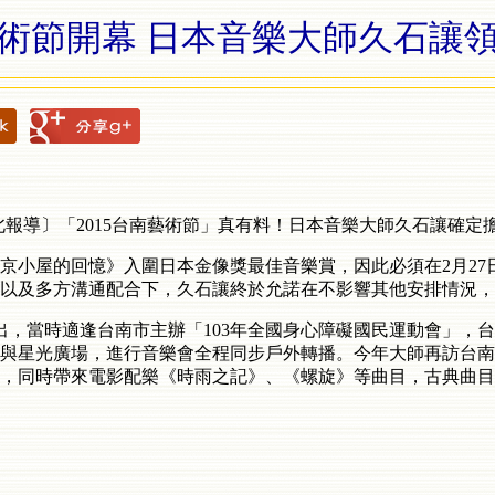
術節開幕 日本音樂大師久石讓
報導〕「2015台南藝術節」真有料！日本音樂大師久石讓確定擔
京小屋的回憶》入圍日本金像獎最佳音樂賞，因此必須在2月27
以及多方溝通配合下，久石讓終於允諾在不影響其他安排情況，
出，當時適逢台南市主辦「103年全國身心障礙國民運動會」，
與星光廣場，進行音樂會全程同步戶外轉播。今年大師再訪台南
，同時帶來電影配樂《時雨之記》、《螺旋》等曲目，古典曲目