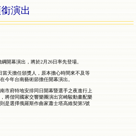
領銜演出
綱開幕演出，將於2月26日率先登場。
日當天擔任頒獎人，原本擔心時間來不及等
在今年台南藝術節擔任開幕演出。
台南市府特地安排同日開幕暨選手之夜進行上
，將偕同國家交響樂團演出宮崎駿動畫配樂
則是選擇俄羅斯作曲家蕭士塔高維契第5號