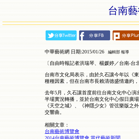
台南藝
中華藝術網 日期:2015/01/26
編輯部 報導
〔自由時報記者洪瑞琴、楊媛婷／台南-台北
台南市文化局表示，由於久石讓今年以《東
種種因素，但在台南市長賴清德盛情邀約，
去年5月，久石讓首度前往台南文化中心演
半場實況轉播，並於台南文化中心假日廣場
《天空之城》、《神隱少女》管弦樂版之外
交響曲。
相關文章：
台南藝術博覽會
2014台南藝術博覽會 當代藝術新聞