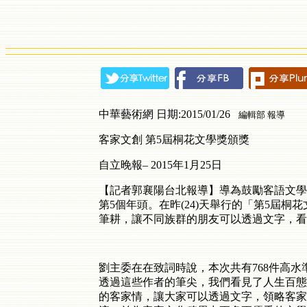
中華藝術網 日期:2015/01/26
編輯部 報導
客家文創
第
5
屆桐花文學獎頒獎
自立晚報–
2015
年
1
月
25
日
【記者郭襄陽台北報導】導為鼓勵客語文學
第
5
個年頭。在昨
(24)
天舉行的「第
5
屆桐花
筆耕，讓不同族群的朋友可以透過文字，看
劉主委在在致詞時說，本次共有
768
件高水
透過這些作者的筆尖，我們看見了人生百態
的客家情，讓大家可以透過文字，領略客家