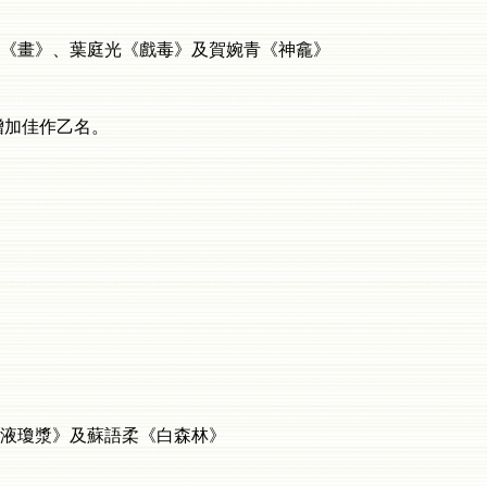
畫》、葉庭光《戲毒》及賀婉青《神龕》
增加佳作乙名。
瓊漿》及蘇語柔《白森林》