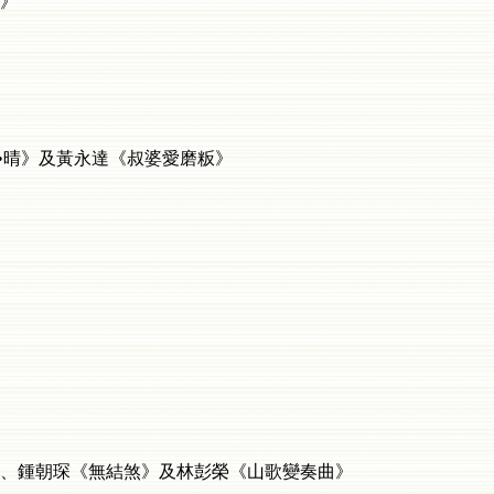
》
•晴》及黃永達《叔婆愛磨粄》
鍾朝琛《無結煞》及林彭榮《山歌變奏曲》