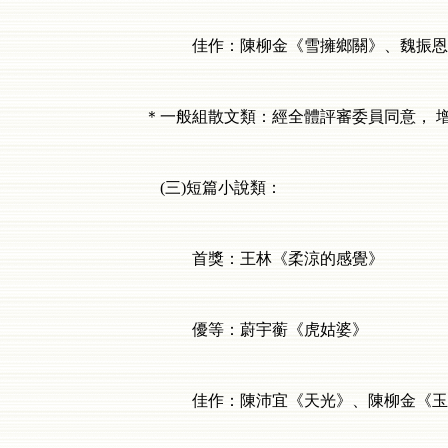
佳作：陳柳金《雪擁鄉關》、魏振恩《
＊一般組散文類：經全體評審委員同意，
(
三
)
短篇小說類：
首獎：王林《柔涼的感覺》
優等：蔚宇蘅《虎姑婆》
佳作：陳沛宜《天光》、陳柳金《玉液