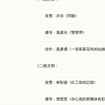
首獎：亦非《問牆》
優等：葉庭光《雙聲帶》
佳作：葉彥儂《一張客家花布的結婚照
(
二
)
散文類：
首獎：林彰揚《灶工前的記憶》
優等：鄧慧恩《你心底的那幾抹色彩