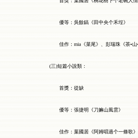
首獎：葉國居《桐花樹下个老碗人情
優等：吳餘鎬《田中央个禾埕》
佳作：
mia
《菜尾》、彭瑞珠《茶•山
(
三
)
短篇小說類：
首獎：從缺
優等：張捷明《刀嫲山風雲》
佳作：葉國居《阿姆唱過个一條歌》、