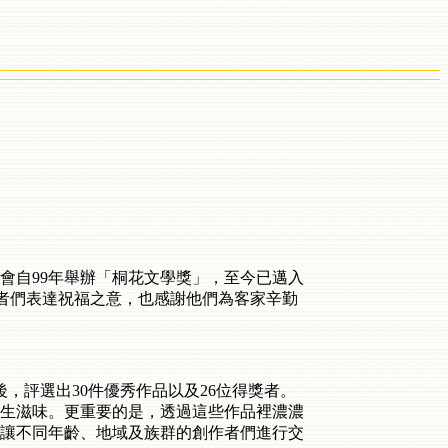
會自
99
年舉辦「桐花文學獎」，至今已邁入
者們表達祝福之意，也感謝他們為客家辛勤
後，評選出
30
件優秀作品以及
26
位得獎者。
生滋味。更重要的是，透過這些作品裡濃濃
讓不同年齡、地域及族群的創作者們進行交