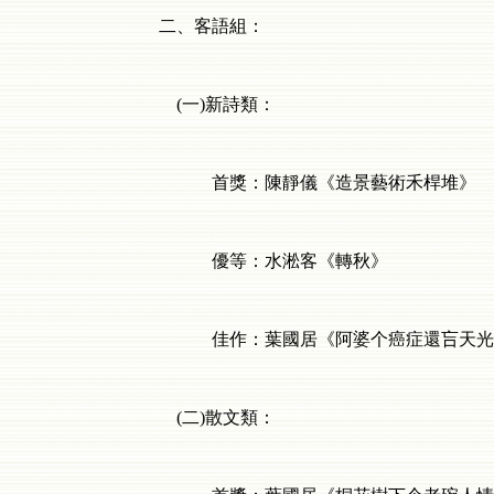
二、客語組：
(
一
)
新詩類：
首獎：陳靜儀《造景藝術禾桿堆》
優等：水淞客《轉秋》
佳作：葉國居《阿婆个癌症還吂天光》
(
二
)
散文類：