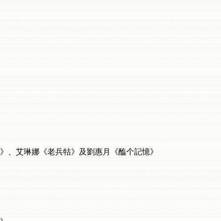
、艾琳娜《老兵牯》及劉惠月《醢个記憶》