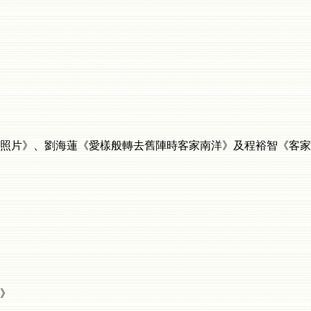
片》、劉海蓮《愛樣般轉去舊陣時客家南洋》及程裕智《客家
》