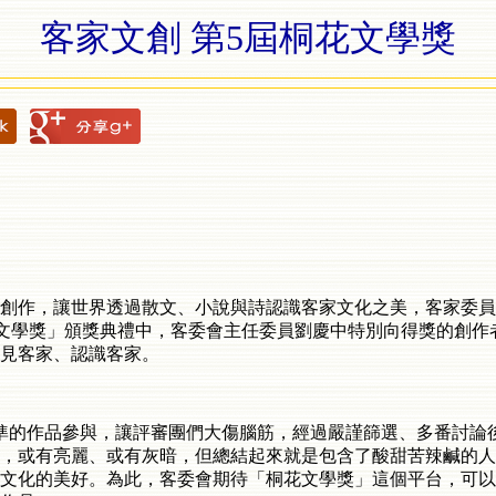
客家文創 第5屆桐花文學獎
創作，讓世界透過散文、小說與詩認識客家文化之美，客家委員
文學獎」頒獎典禮中，客委會主任委員劉慶中特別向得獎的創作
見客家、認識客家。
準的作品參與，讓評審團們大傷腦筋，經過嚴謹篩選、多番討論
，或有亮麗、或有灰暗，但總結起來就是包含了酸甜苦辣鹹的人
文化的美好。為此，客委會期待「桐花文學獎」這個平台，可以