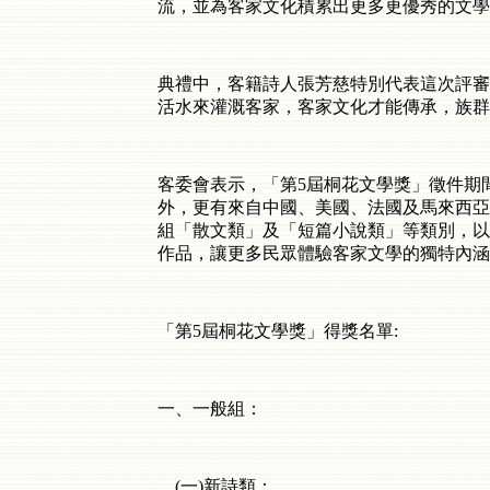
流，並為客家文化積累出更多更優秀的文學
典禮中，客籍詩人張芳慈特別代表這次評審
活水來灌溉客家，客家文化才能傳承，族群
客委會表示，「第
5
屆桐花文學獎」徵件期
外，更有來自中國、美國、法國及馬來西亞
組「散文類」及「短篇小說類」等類別，以
作品，讓更多民眾體驗客家文學的獨特內涵
「第
5
屆桐花文學獎」得獎名單
:
一、一般組：
(
一
)
新詩類：