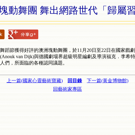
塊動舞團 舞出網路世代「歸屬
大舞蹈節獲得好評的澳洲塊動舞團，於11月20日至22日在國家
k van Dijk)與德國劇場界超級明星編劇及導演福克．李希特(Fa
人們，所面臨的各種認同議題。
上一篇(國家心靈藝術寶藏)
回目錄
下一篇(黃金博物館)
回藝術家專區