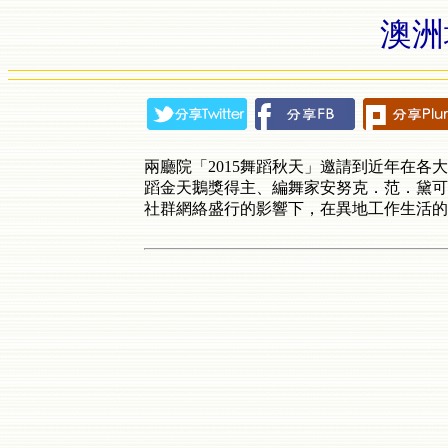
澳洲
兩廳院「2015舞蹈秋天」邀請到近年在各
蹈金天鵝獎得主、編舞家安努克．范．黛可(Anou
社群網絡盛行的影響下，在異地工作生活的