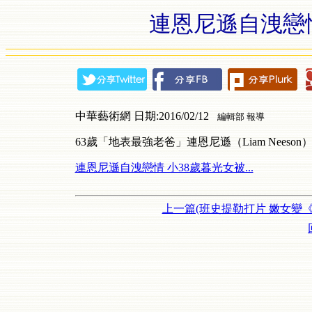
連恩尼遜自洩戀情
中華藝術網 日期:2016/02/12
編輯部 報導
63歲「地表最強老爸」連恩尼遜（Liam Neeson
連恩尼遜自洩戀情 小38歲暮光女被...
上一篇(班史提勒打片 嫩女變《