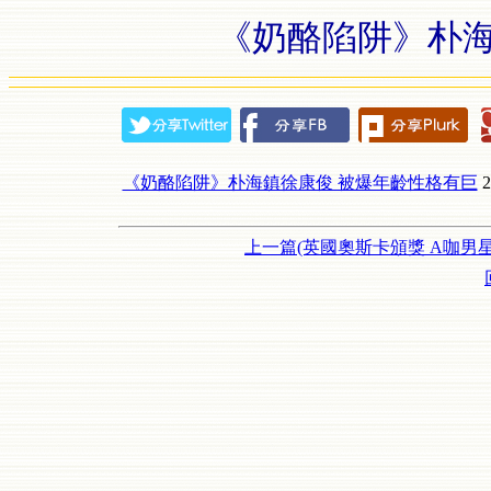
《奶酪陷阱》朴海
《奶酪陷阱》朴海鎮徐康俊 被爆年齡性格有巨
2
上一篇(英國奧斯卡頒獎 A咖男星