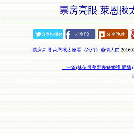
票房亮眼 萊恩揪
票房亮眼 萊恩揪太座看《死侍》過情人節
20160
上一篇(林依晨美翻表妹婚禮 愛情)