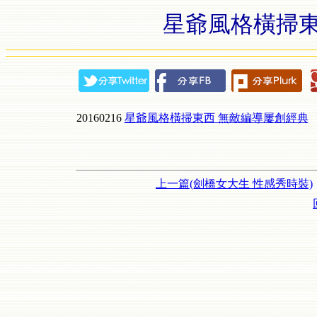
星爺風格橫掃東
20160216
星爺風格橫掃東西 無敵編導屢創經典
上一篇(劍橋女大生 性感秀時裝)