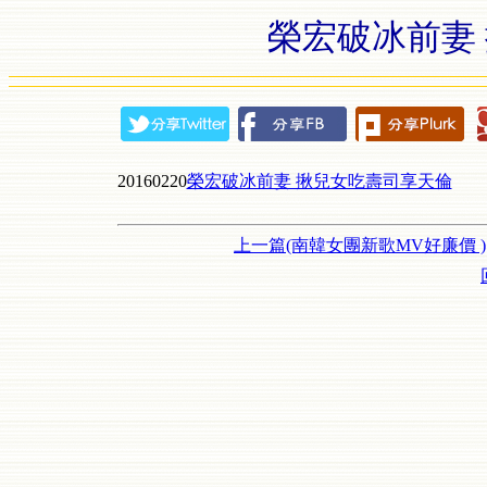
榮宏破冰前妻
20160220
榮宏破冰前妻 揪兒女吃壽司享天倫
上一篇(南韓女團新歌MV好廉價 )