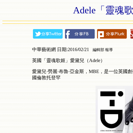
Adele「靈魂
中華藝術網 日期:2016/02/21
編輯部 報導
英國「靈魂歌姬」愛黛兒（Adele）
愛黛兒·勞麗·布魯·亞金斯，MBE，是一位英國創作歌
國倫敦托登罕