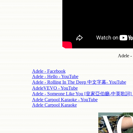
Adele -
Adele - Facebook
Adele - Hello - YouTube
Adele - Rolling In The Deep 中文字幕- YouTube
AdeleVEVO - YouTube
Adele - Someone Like You [皇家亞伯廳-中英歌詞] -
Adele Carpool Karaoke - YouTube
Adele Carpool Karaoke