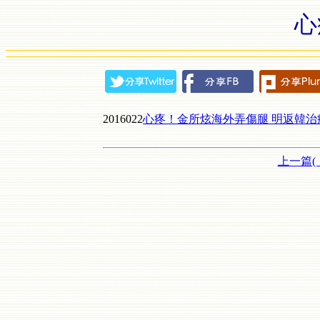
心
2016022
心疼！金所炫海外弄傷腿 明返韓治
上一篇(