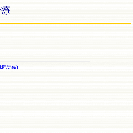
治療
妹除馬嘉)