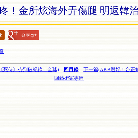
疼！金所炫海外弄傷腿 明返韓
療
《死侍》夯到破紀錄！全球)
回目錄
下一篇(AKB選妃！台正
回藝術家專區