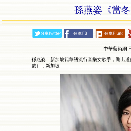
孫燕姿《當冬
中華藝術網 日期
孫燕姿，新加坡籍華語流行音樂女歌手，剛出道便被譽為
歲），新加坡.