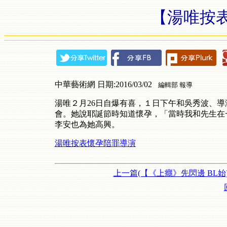
【湯唯按
中華藝術網 日期:2016/03/02
編輯部 報導
湯唯２月26日自爆有喜，１日下午和吳秀波、
會。她說耶誕節時知道懷孕，「當時我和先生在
李安也為她高興。
湯唯按表懷孕陪罪導演
上一篇(【《上癮》先閃邊 BL始