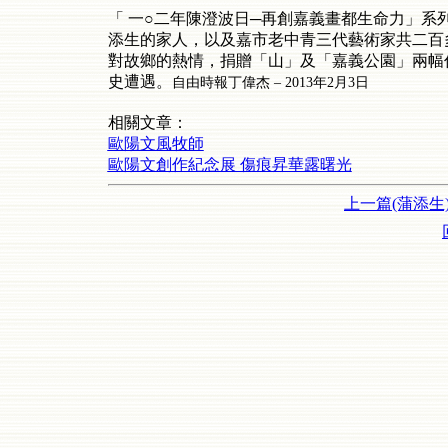
「 一○二年陳澄波日─再創嘉義畫都生命力」
添生的家人，以及嘉市老中青三代藝術家共二百
對故鄉的熱情，捐贈「山」及「嘉義公園」兩幅
史遭遇。
自由時報丁偉杰 – 2013年2月3日
相關文章：
歐陽文風牧師
歐陽文創作紀念展 傷痕昇華露曙光
上一篇(蒲添生