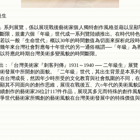
級生
」系列展覽，係以展現戰後藝術家個人獨特創作風格並藉以呈顯戰後
斷限，規畫六個「年級」世代成一系列覽陸續推出。在時代特色
若以一般「生命世代」概以30年的時間數值為切面來探析此段
幾年來台灣社會對應每十年世代的另一通俗稱謂──「年級」為
以符應此時期台灣美術多變風貌的時間斷限。
「台灣美術家『刺客列傳』1931～1940 ── 二年級生」展覽，
術發展中所開創的面貌。「二年級」世代，其出生背景是本系列
在台灣成長，然因年少時所受的文化教育與社會氛圍的不同，在
顯其不同面向的創作思維，展現在戰後五、六○年代的美術風貌
續創作的藝術家26位計117件作品，展現其多元而特殊的創作
藝術家所獨創的藝術風貌在台灣美術發展中的特殊價值與意義。 國立臺灣