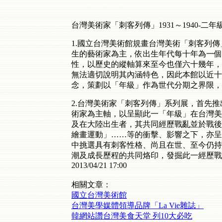
台灣美術家「刺客列傳」1931～1940-二年
1.國立台灣美術館規畫台灣美術「刺客列傳
生的藝術家為主，依出生年代每十年為一個
性，以歷史的縱軸算來至今也僅六十幾年，
無法適切說明其內涵特色，因此本館以近十
念，策劃以「年級」作為世代分期之界限，
2.台灣美術家「刺客列傳」系列展，首先推出：
術家為主軸，以呈顯此一「年級」在台灣美
及在大陸出生者，其共同經歷戰亂並於戰後
繪畫運動」……等的衝擊、影響之下，亦呈
中挑選具有刺客性格、尚且在世、至今仍持
潮及成長歷程的共同烙印，發掘此一經歷戰爭世代
2013/04/21 17:00
相關文章：
國立台灣美術館
台灣美學媒體領導品牌「La Vie雜誌」
韓網站讚台灣美食天堂 列10大必吃