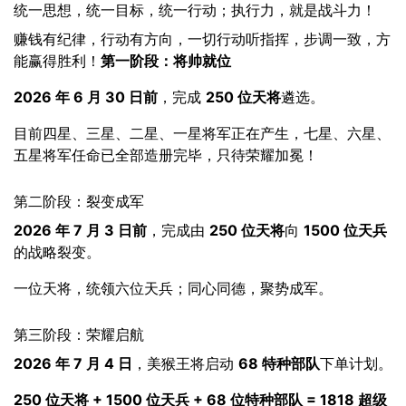
统一思想，统一目标，统一行动；执行力，就是战斗力！
赚钱有纪律，行动有方向，一切行动听指挥，步调一致，方
能赢得胜利！
第一阶段：将帅就位
2026
年
6
月
30
日前
，完成
250
位天将
遴选。
目前四星、三星、二星、一星将军正在产生，七星、六星、
五星将军任命已全部造册完毕，只待荣耀加冕！
第二阶段：裂变成军
2026
年
7
月
3
日前
，完成由
250
位天将
向
1500
位天兵
的战略裂变。
一位天将，统领六位天兵；同心同德，聚势成军。
第三阶段：荣耀启航
2026
年
7
月
4
日
，美猴王将启动
68
特种部队
下单计划。
250
位天将
+ 1500
位天兵
+ 68
位特种部队
= 1818
超级