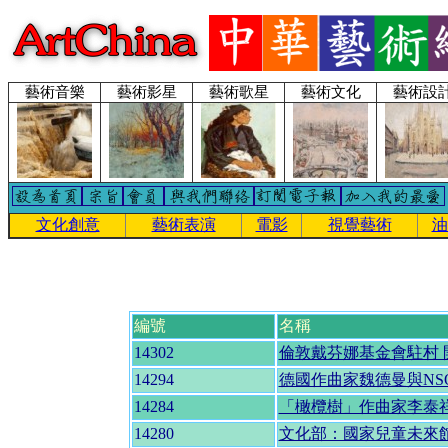
藝術音樂
藝術影星
藝術歌星
藝術文化
藝術設
文化創意
藝術表演
電影
視覺藝術
油
編號
名稱
14302
倫敦戴芬娜基金會駐村
14294
德國作曲家魏德曼與NS
14284
「橄欖樹」作曲家李泰祥
14280
文化部：國家兒童未來