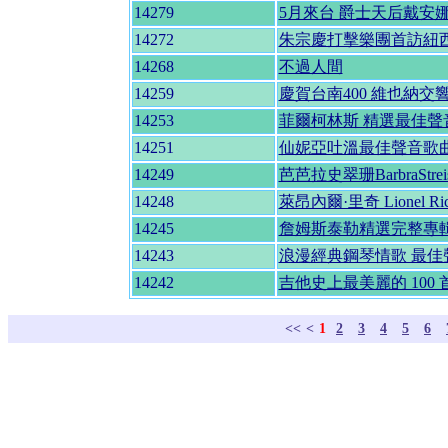
14279
5月來台 爵士天后戴安
14272
朱宗慶打擊樂團首訪紐
14268
不過人間
14259
慶賀台南400 維也納交響
14253
菲爾柯林斯 精選最佳聲
14251
仙妮亞吐溫最佳聲音歌
14249
芭芭拉史翠珊BarbraStr
14248
萊昂內爾·里奇 Lionel R
14245
詹姆斯泰勒精選完整專輯 -
14243
浪漫經典鋼琴情歌 最佳
14242
吉他史上最美麗的 100
<<
<
1
2
3
4
5
6