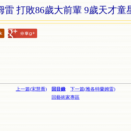
雷 打敗86歲大前輩 9歲天才
上一篇(宋慧喬)
回目錄
下一篇(雅各特蘭姆雷)
回藝術家專區