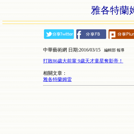
雅各特蘭姆
中華藝術網 日期:2016/03/15
編輯部 報導
打敗86歲大前輩 9歲天才童星奪影帝！
相關文章：
雅各特蘭姆雷