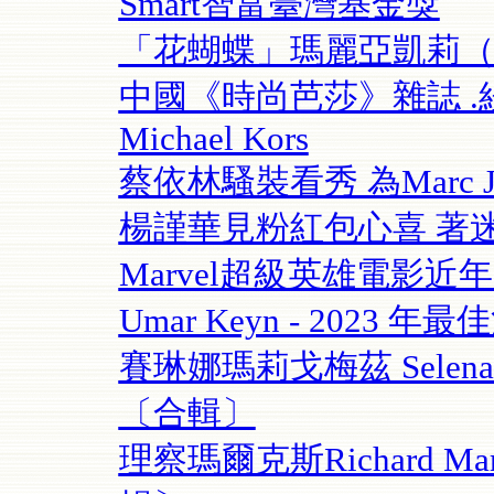
Smart智富臺灣基金獎
「花蝴蝶」瑪麗亞凱莉（Mar
中國《時尚芭莎》雜誌 .紐約
Michael Kors
蔡依林騷裝看秀 為Marc J
楊謹華見粉紅包心喜 著迷MA
Marvel超級英雄電影
Umar Keyn - 2023 年
賽琳娜瑪莉戈梅茲 Selena 
〔合輯〕
理察瑪爾克斯Richard 