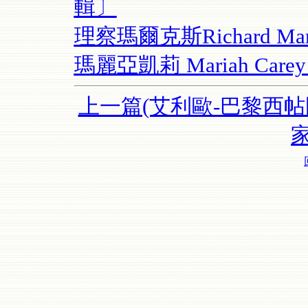
輯〕
理察瑪爾克斯Richard M
瑪麗亞凱莉 Mariah Ca
上一篇(艾利歐-巴黎西帖