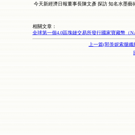
今天新經濟日報董事長陳文彥 探訪 知名水墨藝
相關文章：
全球第一個4.0區塊鏈交易所發行國家寶藏幣（N
上一篇(郭羡妮索腿纖