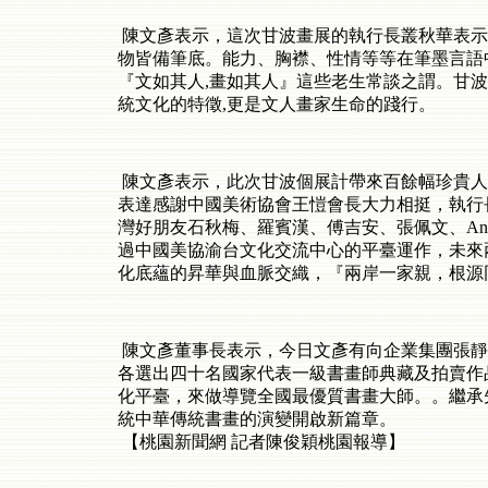
陳文彥表示，這次甘波畫展的執行長叢秋華表示
物皆備筆底。能力、胸襟、性情等等在筆墨言語
『文如其人,畫如其人』這些老生常談之謂。甘波
統文化的特徵,更是文人畫家生命的踐行。
陳文彥表示，此次甘波個展計帶來百餘幅珍貴人
表達感謝中國美術協會王愷會長大力相挺，執行
灣好朋友石秋梅、羅賓漢、傅吉安、張佩文、An
過中國美協渝台文化交流中心的平臺運作，未來
化底蘊的昇華與血脈交織，『兩岸一家親，根源
陳文彥董事長表示，今日文彥有向企業集團張靜
各選出四十名國家代表一級書畫師典藏及拍賣作
化平臺，來做導覽全國最優質書畫大師。。繼承
統中華傳統書畫的演變開啟新篇章。
【桃園新聞網 記者陳俊穎桃園報導】