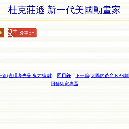
杜克莊遜 新一代美國動畫家
）
一篇(查理考夫曼 鬼才編劇)
回目錄
下一篇(太陽的後裔 KBS劇集
回藝術家專區