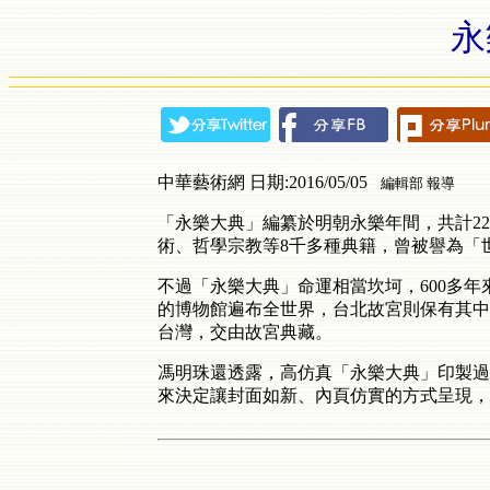
永
中華藝術網 日期:2016/05/05
編輯部 報導
「永樂大典」編纂於明朝永樂年間，共計22,
術、哲學宗教等8千多種典籍，曾被譽為「
不過「永樂大典」命運相當坎坷，600多
的博物館遍布全世界，台北故宮則保有其中
台灣，交由故宮典藏。
馮明珠還透露，高仿真「永樂大典」印製過
來決定讓封面如新、內頁仿實的方式呈現，