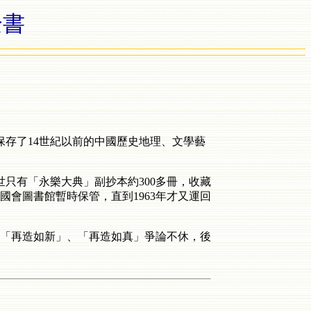
全書
字，保存了14世紀以前的中國歷史地理、文學藝
只有「永樂大典」副抄本約300多冊，收藏
會圖書館暫時保管，直到1963年才又運回
「再造如新」、「再造如真」爭論不休，後