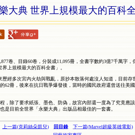
樂大典 世界上規模最大的百科
877卷、目錄60卷，分裝成11,095冊，全書字數約3億7千萬
世界上規模最大的百科全書」。
年來歷經多次宮內火劫與戰亂，原抄本散落何處沒人知道，目前存世
的62冊，後來在抗日戰爭爆發後，當時的國民政府還曾送往美國國
程，除了要求紙張、墨色、防偽，故宮內部還一度為了究竟應該
也是目前全世界「永樂大典」出版品相最佳的一套書。
上一篇(克莉絲朵凱兒)
回目錄
下一篇(Marvel超級英雄電影)