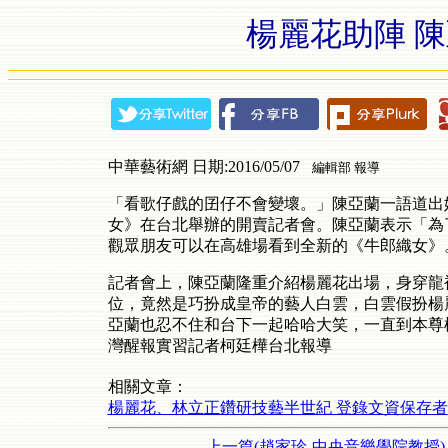
楊麗花助陣 
中華藝術網 日期:2016/05/07
編輯部 報導
「看歌仔戲的囝仔不會變壞。」陳亞蘭一語道出
女》在台北舉辦的開賣記者會。陳亞蘭表示「為
觀眾朋友可以在高雄場看到全新的《牛郎織女》
記者會上，陳亞蘭隆重介紹楊麗花出場，身穿龍
位，竟然是巧扮成皇帝的藝人白雲，白雲假扮楊
亞蘭也忍不住和台下一起哈哈大笑，一直到本尊
灣醒報實習記者柯廷樺台北報導
相關文章：
楊麗花、林立正鑽研技藝半世紀 登錄文資保存者
上一篇(趙家珍-中央音樂學院教授)