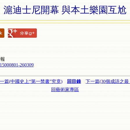
滬迪士尼開幕 與本土樂園互尬
子報
0615000801-260309
一篇(中國史上“第一禁書”究竟)
回目錄
下一篇(30個成語之最
回藝術家專區